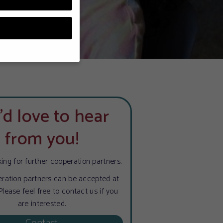
n, müssen Sie Ihre
essenziell, während
d love to hear
n können verarbeitet
d Inhaltsmessung.
from you!
lärung
.
zu ganzen Kategorien
hlen.
ing for further cooperation partners.
Zurück
ration partners can be accepted at
Please feel free to contact us if you
are interested.
te erforderlich.
Contact