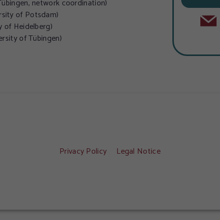
 Tübingen, network coordination)
Cookie-Informationen anzeigen
rsity of Potsdam)
y of Heidelberg)
Daten
ersity of Tübingen)
Privacy Policy
Legal Notice