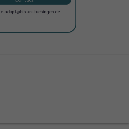
e-adapt@hib.uni-tuebingen.de
schutzerklärung
Impressum