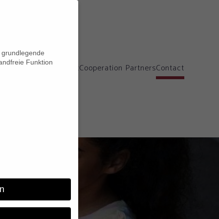
n grundlegende
andfreie Funktion
Our Project
Cooperation Partners
Contact
n