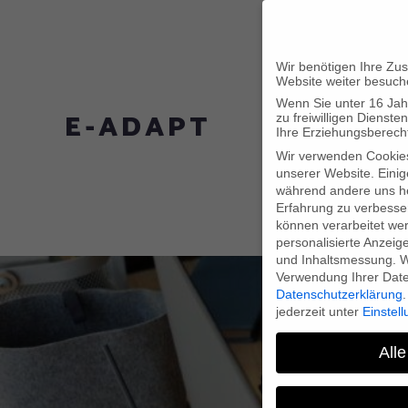
Wir benötigen Ihre Zu
Website weiter besuch
Wenn Sie unter 16 Jah
E-ADAPT
zu freiwilligen Diens
Ihre Erziehungsberecht
Wir verwenden Cookie
unserer Website. Einig
während andere uns he
Erfahrung zu verbesse
können verarbeitet werd
personalisierte Anzeig
und Inhaltsmessung.
W
Verwendung Ihrer Daten
Datenschutzerklärung
.
jederzeit unter
Einstel
Alle