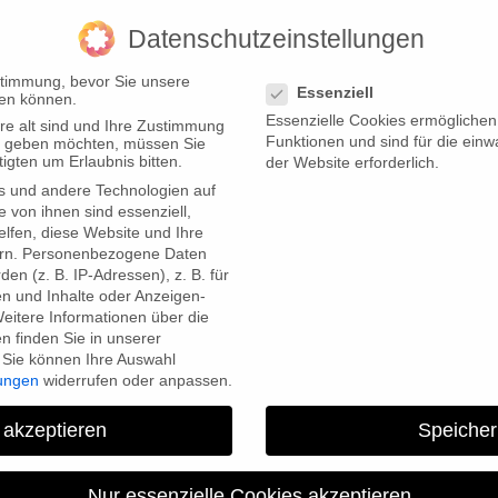
Datenschutzeinstellungen
Datenschutzeinstellungen
stimmung, bevor Sie unsere
Essenziell
en können.
Essenzielle Cookies ermögliche
re alt sind und Ihre Zustimmung
Funktionen und sind für die einw
ten geben möchten, müssen Sie
igten um Erlaubnis bitten.
der Website erforderlich.
s und andere Technologien auf
e von ihnen sind essenziell,
lfen, diese Website und Ihre
rn.
Personenbezogene Daten
en (z. B. IP-Adressen), z. B. für
en und Inhalte oder Anzeigen-
eitere Informationen über die
 finden Sie in unserer
Sie können Ihre Auswahl
lungen
widerrufen oder anpassen.
 akzeptieren
Speicher
Contact
Nur essenzielle Cookies akzeptieren